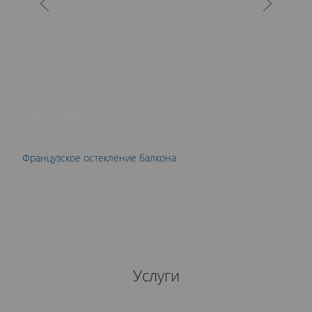
О
9
0
Французское остекление балкона
Услуги