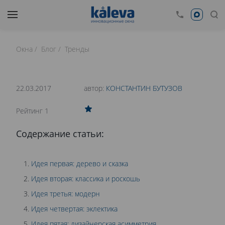
Окна
Блог
Тренды
время чтения: 25 минут
Нет времени читать?
22.03.2017
автор:
КОНСТАНТИН БУТУЗОВ
0
Рейтинг 1
ОКНА ДЛЯ ЗАГОРОДНОГО ДОМА: 5
Содержание статьи:
ВАРИАНТОВ ДИЗАЙНА
Идея первая: дерево и сказка
Идея вторая: классика и роскошь
Идея третья: модерн
Идея четвертая: эклектика
Идея пятая: дизайнерская асимметрия