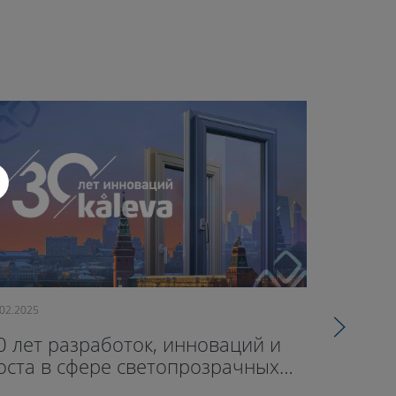
.02.2025
09.10.2024
0 лет разработок, инноваций и
71-й оф
оста в сфере светопрозрачных
открыл
онструкций