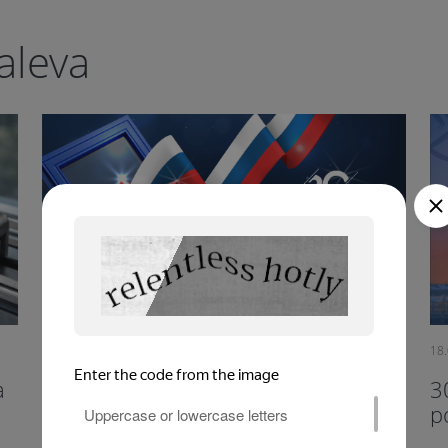
aleva
21.02.2025
18
a
С Днем защитника Отечества,
3
наши дорогие мужчины!
р
к