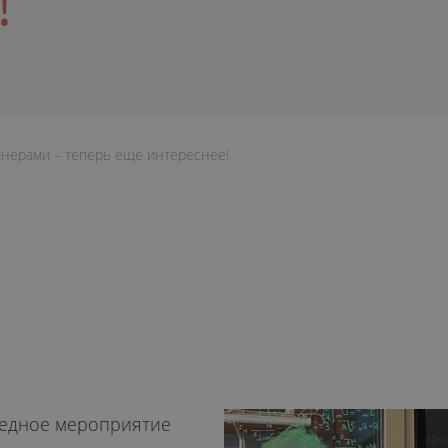
!
йнерами – теперь еще интереснее!
редное мероприятие