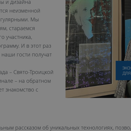
ры и дизайна
ются неизменной
егулярными. Мы
ям, стараемся
о участника,
рамму. И в этот раз
 наши гости получат
да – Свято-Троицкой
инале – на обратном
ет знакомство с
тельным рассказом об уникальных технологиях, поз