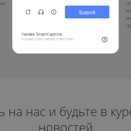
яем
Мы поздравляем вас с праздником доблести и отваги.
Се
В этот день желаем вам оставаться такими же
ис
сильными и целеустремленными, готовыми к любым
эп
вызовам. Крепкого здоровья, благополучия, мирного
ст
неба и уверенности в завтрашнем дне.
на нас и будьте в ку
новостей