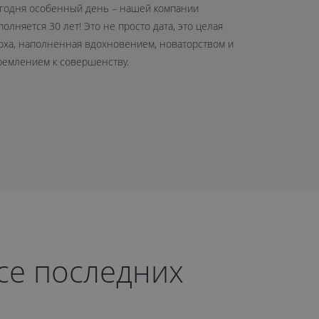
годня особенный день – нашей компании
26 сентябр
полняется 30 лет! Это не просто дата, это целая
нового офис
оха, наполненная вдохновением, новаторством и
шоурум сре
ремлением к совершенству.
рсе последних