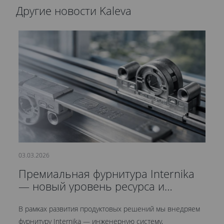
Другие новости Kaleva
03.03.2026
21
Премиальная фурнитура Internika
С
— новый уровень ресурса и
д
герметичности
В рамках развития продуктовых решений мы внедряем
Мы
фурнитуру Internika — инженерную систему,
эт