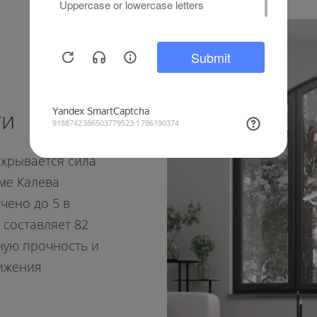
ти
скрывается сила
еме Калева
чено до 5 в
 составляет 82
ную прочность и
тижения