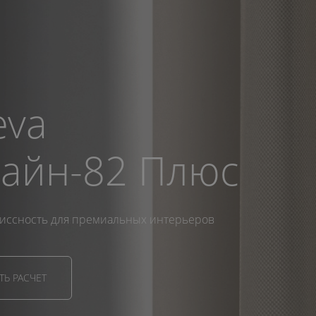
eva
айн-82 Плюс
иссность для премиальных интерьеров
Ь РАСЧЕТ