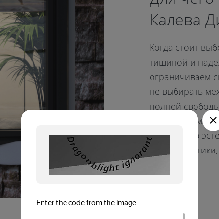
Калева Д
Когда стоит выб
тишиной и наде
ограничиваем с
не выбирать ме
полной свободы
инновациям Kal
утонченную эст
характеристики