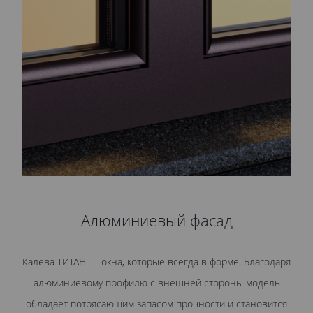
Алюминиевый фасад
Калева ТИТАН — окна, которые всегда в форме. Благодаря
алюминиевому профилю с внешней стороны модель
обладает потрясающим запасом прочности и становится
р