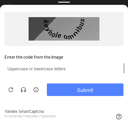
Калькулятор окон
Рассрочка на окна
Цены на пластиковые окна Kaleva
Замер
Установка окон
Инновации
Профили окон Kaleva
Мы используем файлы cookie, метрические программы и системы
Принимаем к оплате:
аналитики. Продолжая работу с сайтом, вы соглашаетесь с
Политикой обработки персональных данных
и Правилами
пользования сайтом.
ПРИНЯТЬ
E-mail рассылка