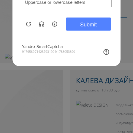
Дополнительный свет
КАЛЕВА ДИЗАЙ
купить окно от 18 700 руб.
Модель-ко
возможно
индивиду
цвета, де