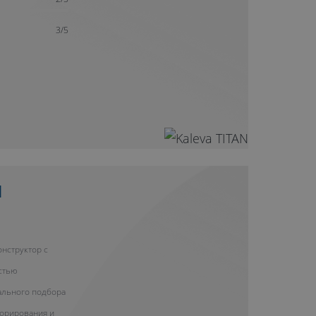
3/5
Н
нструктор с
стью
ального подбора
корирования и