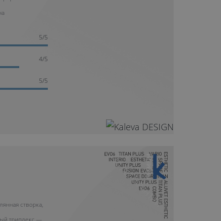
на
5/5
4/5
5/5
10 ЛЕТ ГАРАНТИИ
лянная створка,
ый триплекс —