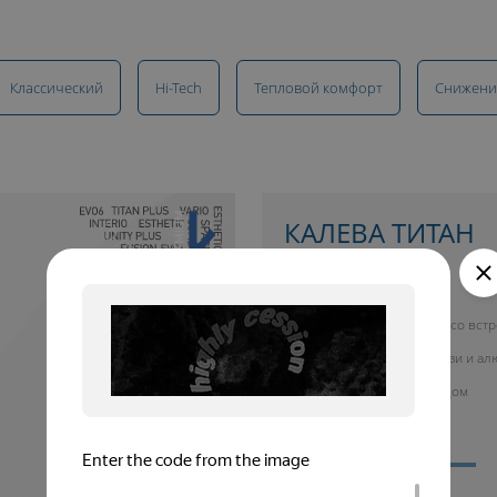
Классический
Hi-Tech
Тепловой комфорт
Снижени
10 ЛЕТ ГАРАНТИИ
КАЛЕВА ТИТАН
купить окно от 26 700 руб.
Окно со вст
жалюзи и а
фасадом
Тепловой комфорт
Cнижение шума